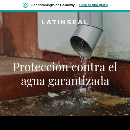
Con tecnología de
GoDaddy
|
Crea tu sitio gratis
LATINSEAL
Protección contra el
agua garantizada